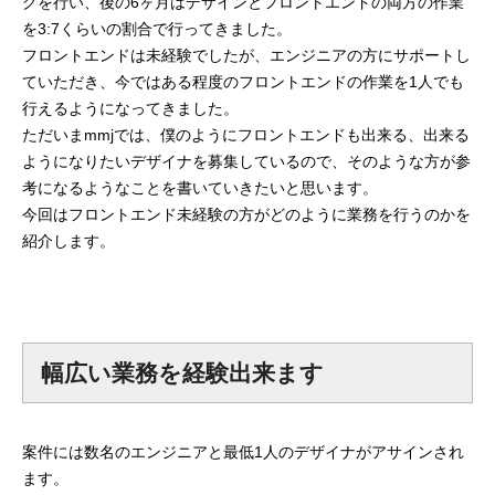
グを行い、後の6ヶ月はデザインとフロントエンドの両方の作業
を3:7くらいの割合で行ってきました。
プログラマーの1週間
フロントエンドは未経験でしたが、エンジニアの方にサポートし
ていただき、今ではある程度のフロントエンドの作業を1人でも
デザイナーの1週間
行えるようになってきました。
ただいまmmjでは、僕のようにフロントエンドも出来る、出来る
求人採用情報
ようになりたいデザイナを募集しているので、そのような方が参
考になるようなことを書いていきたいと思います。
Webエンジニア・プログラマー
今回はフロントエンド未経験の方がどのように業務を行うのかを
紹介します。
フロントエンドエンジニア
【正社員】Webデザイナー
【業務委託】Webデザイナー
幅広い業務を経験出来ます
Webディレクター
案件には数名のエンジニアと最低1人のデザイナがアサインされ
ます。
mmjテックブログ