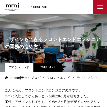
RECRUITING SITE
会社を知る
メッセージ
デザインもできるフロントエンドエンジニア
会社概要
の業務の進め方
インタビュー
フロントエンド
2018.04.27
スタッフ紹介
mmjテックブログ
フロントエンド
デザインもできるフロントエンドエンジニアの業務の進め方
仕事を知る
こんにちわ、フロントエンドエンジニアの岸です。
教務システム開発
mmjに入社してからあっという間に8ヶ月が経ちました。
案件にアサインされてから、初めの2ヶ月はデザインやヒアリン
不動産システム開発