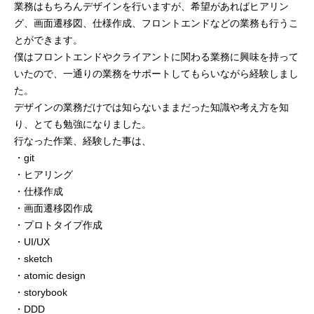
業務はもちろんデザインを行いますが、希望があればヒアリン
グ、画面遷移図、仕様作成、フロントエンドなどの業務も行うこ
mmjコーポレートサイト
とができます。
僕はフロントエンドやクライアントに関わる業務に興味を持って
いたので、一通りの業務をサポートしてもらいながら経験しまし
お問合せ
個人情報取扱い方針
サイトマップ
た。
デザインの業務だけでは知らないままだった知識や考え方を知
り、とても勉強になりました。
行なった作業、経験した事は、
・git
・ヒアリング
・仕様作成
・画面遷移図作成
・プロトタイプ作成
・UI/UX
・sketch
・atomic design
・storybook
・DDD