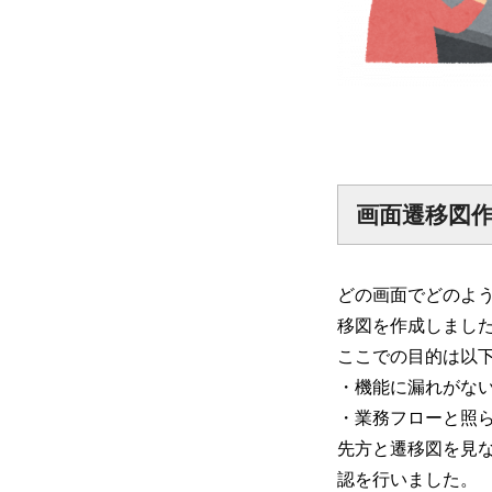
画面遷移図
どの画面でどのよ
移図を作成しまし
ここでの目的は以
・機能に漏れがな
・業務フローと照
先方と遷移図を見
認を行いました。