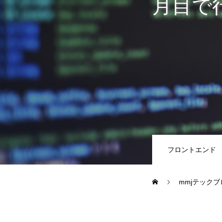
月目で
教務システム開発
不動産システ
求人採用情報
Webエンジニア・プログラマー
フロントエン
フロントエンド
Webディレクター
mmjテックブ
mmjテックブログ