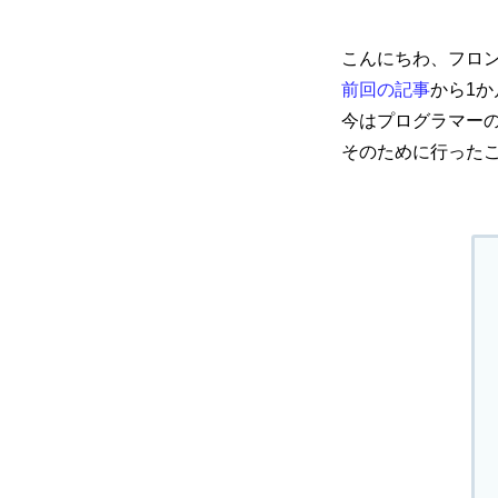
こんにちわ、フロ
前回の記事
から1
mmjコーポレートサイト
今はプログラマー
そのために行った
お問合せ
個人情報取扱