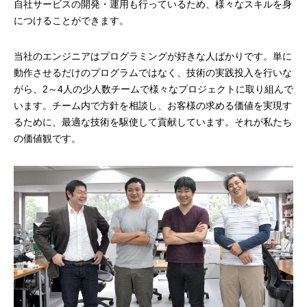
自社サービスの開発・運用も行っているため、様々なスキルを身
につけることができます。
プログラマーの1週間
当社のエンジニアはプログラミングが好きな人ばかりです。単に
デザイナーの1週間
動作させるだけのプログラムではなく、技術の実践投入を行いな
がら、2～4人の少人数チームで様々なプロジェクトに取り組んで
求人採用情報
います。チーム内で方針を相談し、お客様の求める価値を実現す
るために、最適な技術を駆使して貢献しています。それが私たち
Webエンジニア・プログラマー
の価値観です。
フロントエンドエンジニア
【正社員】Webデザイナー
【業務委託】Webデザイナー
Webディレクター
mmjテックブログ