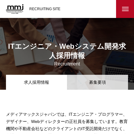
RECRUITING SITE
会社を知る
メッセージ
ITエンジニア・Webシステム開発求
人採用情報
会社概要
Recruitment
インタビュー
求人採用情報
募集要項
スタッフ紹介
仕事を知る
メディアマックスジャパンでは、ITエンジニア・プログラマー、
教務システム開発
デザイナー、Webディレクターの正社員を募集しています。教育
機関や不動産会社などのクライアントのIT受託開発だけでなく、
不動産システム開発