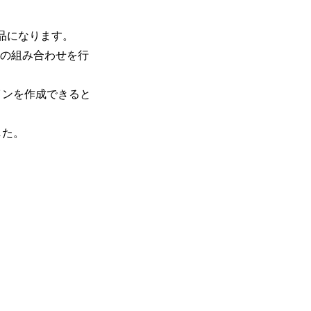
部品になります。
その組み合わせを行
インを作成できると
した。