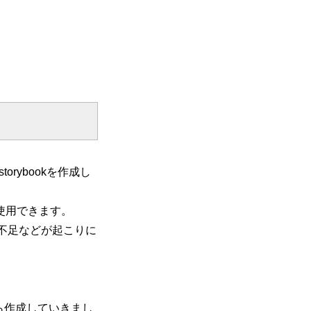
orybookを作成し
も使用できます。
く不足などが起こりに
がら作成していきまし