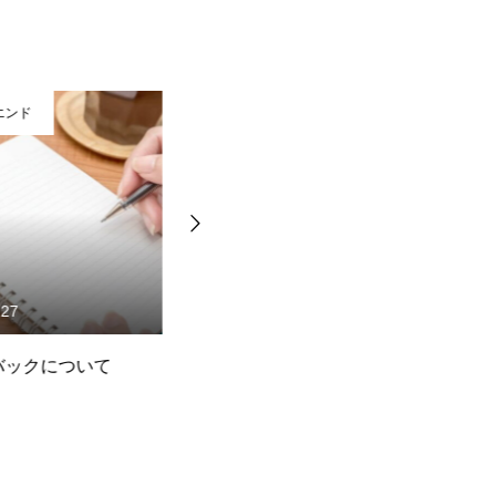
ンド
フロントエンド
27
2018.04.27
ックについて
デザインもできるフロントエ
T
ンドエンジニアの業務の進め
負
方
作