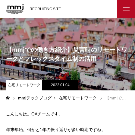
RECRUITING SITE
会社を知る
メッセージ
【mmjでの働き方紹介】災害時のリモートワ
会社概要
ークとフレックスタイム制の活用
インタビュー
在宅リモートワーク
2023.01.04
スタッフ紹介
mmjテックブログ
在宅リモートワーク
【mmjでの働き方紹介】災害時のリモートワークとフレックスタイム制の活用
仕事を知る
こんにちは。QAチームです。
教務システム開発
年末年始。何かと1年の振り返りが多い時期ですね。
不動産システム開発