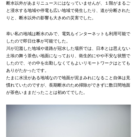
断水以外があまりニュースにはなっていませんが、１階がまるご
と浸水する地域や停電も広い地域で発生したり、道が分断された
mmjコーポレートサイト
りと、断水以外の影響も大きめの災害でした。
幸い私の地域は断水のみで、電気もインターネットも利用可能で
お問合せ
個人情報取扱い方針
サイトマップ
したので即日仕事が可能でした。
川が氾濫した地域や道路が冠水した場所では、日本とは思えない
土埃の舞う茶色い地面になっており、衛生的にやや不安な状態で
したので、その中を出勤しなくてもよいリモートワークはとても
ありがたかったです。
たまに水没がある地域なので地面が泥まみれになること自体は見
慣れていたのですが、長期断水のため掃除ができずに数日間地面
が茶色いままだったことは初めてでした。