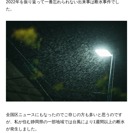
2022年を振り返って一番忘れられない出来事は断水事件でし
た。
プログラマーの1週間
デザイナーの1週間
求人採用情報
Webエンジニア・プログラマー
フロントエンドエンジニア
【正社員】Webデザイナー
【業務委託】Webデザイナー
Webディレクター
全国区ニュースにもなったのでご存じの方も多いと思うのです
が、私が住む静岡県の一部地域では台風により1週間以上の断水
mmjテックブログ
が発生しました。