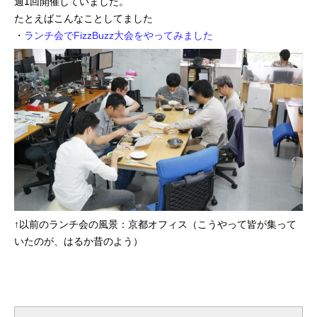
週1回開催していました。
たとえばこんなことしてました
プログラマーの1週間
・
ランチ会でFizzBuzz大会をやってみました
デザイナーの1週間
求人採用情報
Webエンジニア・プログラマー
フロントエンドエンジニア
【正社員】Webデザイナー
↑以前のランチ会の風景：京都オフィス（こうやって皆が集って
【業務委託】Webデザイナー
いたのが、はるか昔のよう）
Webディレクター
mmjテックブログ