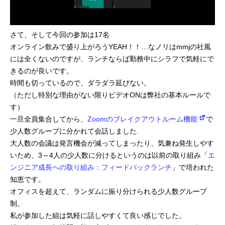
さて、そして今回の参加は17名
オンライン飲みで盛り上がろうYEAH！！…なノリはmmjの社風
には全くないのですが、ランチならば勤務中にシラフで気軽にで
きるのが良いです。
時間も切っているので、ダラダラ延びない。
（ただし特別な理由がない限りビデオONは弊社の基本ルールで
す）
一旦全員集合してから、
Zoomのブレイクアウトルーム機能
で
少人数グループに分かれて会話しました.
大人数の会議は発言機会が減ってしまったり、気兼ね発生しやす
いため、3～4人の少人数に分けるというのは以前の取り組み「
エ
ンジニア成長への取り組み：フィードバックランチ
」で培われた
知恵です。
オフィスを超えて、ランダムに振り分けられる少人数グループ
制。
私が参加した組は気軽に話しやすくて良い感じでした。