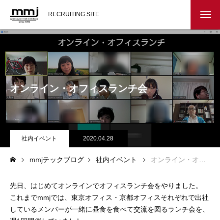
RECRUITING SITE
会社を知る
メッセージ
オンライン・オフィスランチ会
会社概要
インタビュー
社内イベント
2020.04.28
スタッフ紹介
mmjテックブログ
社内イベント
オンライン・オフィスランチ会
仕事を知る
先日、はじめてオンラインでオフィスランチ会をやりました。
教務システム開発
これまでmmjでは、東京オフィス・京都オフィスそれぞれで出社
しているメンバーが一緒に昼食を食べて交流を図るランチ会を、
不動産システム開発