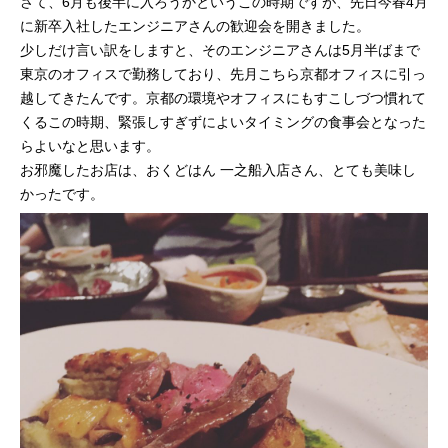
さて、6月も後半に入ろうかというこの時期ですが、先日今春4月
に新卒入社したエンジニアさんの歓迎会を開きました。
プログラマーの1週間
少しだけ言い訳をしますと、そのエンジニアさんは5月半ばまで
東京のオフィスで勤務しており、先月こちら京都オフィスに引っ
デザイナーの1週間
越してきたんです。京都の環境やオフィスにもすこしづつ慣れて
くるこの時期、緊張しすぎずによいタイミングの食事会となった
求人採用情報
らよいなと思います。
お邪魔したお店は、おくどはん 一之船入店さん、とても美味し
Webエンジニア・プログラマー
かったです。
フロントエンドエンジニア
【正社員】Webデザイナー
【業務委託】Webデザイナー
Webディレクター
mmjテックブログ