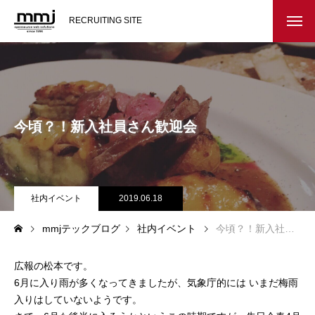
RECRUITING SITE
会社を知る
メッセージ
今頃？！新入社員さん歓迎会
会社概要
インタビュー
社内イベント
2019.06.18
スタッフ紹介
mmjテックブログ
社内イベント
今頃？！新入社員さん歓迎会
仕事を知る
広報の松本です。
教務システム開発
6月に入り雨が多くなってきましたが、気象庁的には いまだ梅雨
入りはしていないようです。
不動産システム開発