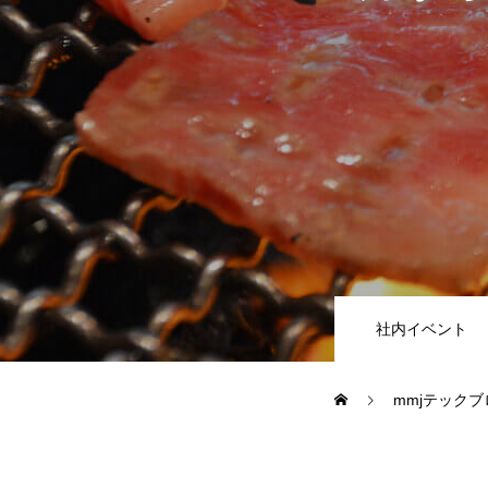
教務システム開発
不動産システ
求人採用情報
Webエンジニア・プログラマー
フロントエン
社内イベント
Webディレクター
mmjテックブ
mmjテックブログ