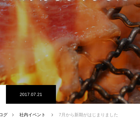
ム開発
プログラマーの1週間
ドエンジニア
【正社員】Webデザイナー
2017.07.21
ログ
社内イベント
7月から新期がはじまりました