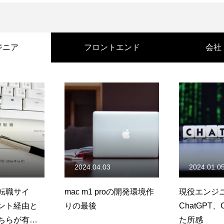
ジニア
フロントエンド
会社
2024.04.03
2024.01.0
転職サイ
mac m1 proの開発環境作
現役エンジ
ント経由と
りの最後
ChatGPT、
ちらが有
た所感