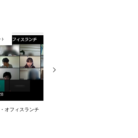
ント
社内イベント
04
2019.06.18
 in 京都
今頃？！新入社員さん歓迎会
京