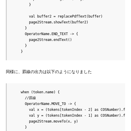
        }

        val buffer2 = replacePdfText(buffer)

        page2Stream.showText(buffer2)

      }

      OperatorName.END_TEXT -> {

        page2Stream.endText()

      }

    }
同様に、罫線の出力は以下のようになりました
    when (token.name) {

      //罫線

      OperatorName.MOVE_TO -> {

        val x = (tokens[tokenIndex - 2] as COSNumber).floa
        val y = (tokens[tokenIndex - 1] as COSNumber).floa
        page2Stream.moveTo(x, y)

      }
