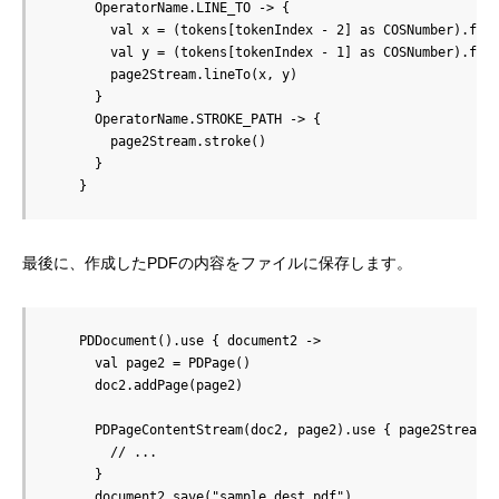
      OperatorName.LINE_TO -> {

        val x = (tokens[tokenIndex - 2] as COSNumber).floa
        val y = (tokens[tokenIndex - 1] as COSNumber).floa
        page2Stream.lineTo(x, y)

      }

      OperatorName.STROKE_PATH -> {

        page2Stream.stroke()

      }

    }
最後に、作成したPDFの内容をファイルに保存します。
    PDDocument().use { document2 ->

      val page2 = PDPage()

      doc2.addPage(page2)

      PDPageContentStream(doc2, page2).use { page2Stream -
        // ...

      }

      document2.save("sample_dest.pdf")
