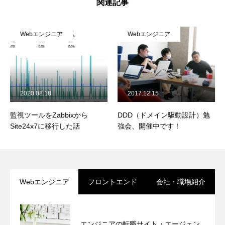
関連記事
Webエンジニア
Webエンジニア
2020.08.18
2017.12.15
監視ツールをZabbixから
DDD（ドメイン駆動設計）勉
Site24x7に移行した話
強会、開催中です！
Webエンジニア
フロントエンド
会社・職場紹介
エンジニアの転職サイト・エージェン