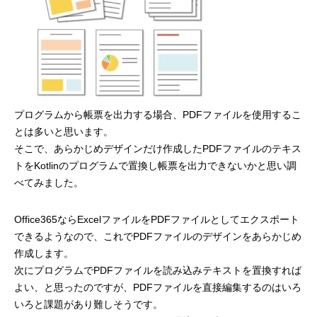
プログラマーの1週間
デザイナーの1週間
求人採用情報
プログラムから帳票を出力する場合、PDFファイルを使用するこ
Webエンジニア・プログラマー
とは多いと思います。
そこで、あらかじめデザインだけ作成したPDFファイルのテキス
フロントエンドエンジニア
トをKotlinのプログラムで置換し帳票を出力できないかと思い調
べてみました。
【正社員】Webデザイナー
Office365ならExcelファイルをPDFファイルとしてエクスポート
【業務委託】Webデザイナー
できるようなので、これでPDFファイルのデザインをあらかじめ
作成します。
次にプログラムでPDFファイルを読み込みテキストを置換すれば
Webディレクター
よい、と思ったのですが、PDFファイルを直接編集するのはいろ
いろと課題があり難しそうです。
mmjテックブログ