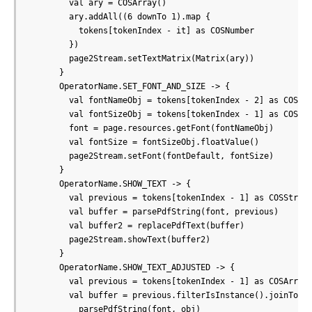
        val ary = COSArray()

        ary.addAll((6 downTo 1).map {

          tokens[tokenIndex - it] as COSNumber

        })

        page2Stream.setTextMatrix(Matrix(ary))

      }

      OperatorName.SET_FONT_AND_SIZE -> {

        val fontNameObj = tokens[tokenIndex - 2] as COSNam
        val fontSizeObj = tokens[tokenIndex - 1] as COSNum
        font = page.resources.getFont(fontNameObj)

        val fontSize = fontSizeObj.floatValue()

        page2Stream.setFont(fontDefault, fontSize)

      }

      OperatorName.SHOW_TEXT -> {

        val previous = tokens[tokenIndex - 1] as COSString
        val buffer = parsePdfString(font, previous)

        val buffer2 = replacePdfText(buffer)

        page2Stream.showText(buffer2)

      }

      OperatorName.SHOW_TEXT_ADJUSTED -> {

        val previous = tokens[tokenIndex - 1] as COSArray

        val buffer = previous.filterIsInstance().joinToStr
          parsePdfString(font, obj)
