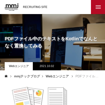
RECRUITING SITE
会社を知る
メッセージ
PDFファイル中のテキストをKotlinでなんと
会社概要
なく置換してみる
インタビュー
Webエンジニア
2021.10.02
スタッフ紹介
mmjテックブログ
Webエンジニア
PDFファイル中のテキストをKotlinでなんとなく置換してみる
仕事を知る
教務システム開発
不動産システム開発