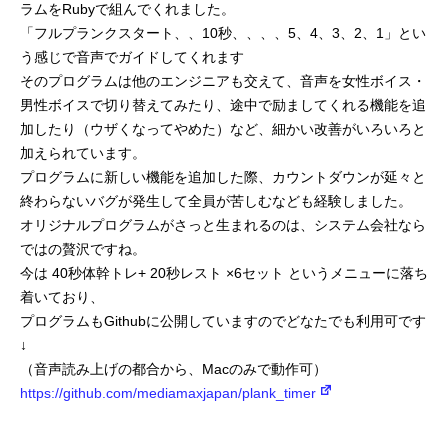
ラムをRubyで組んでくれました。
「フルプランクスタート、、10秒、、、、5、4、3、2、1」とい
う感じで音声でガイドしてくれます
そのプログラムは他のエンジニアも交えて、音声を女性ボイス・
男性ボイスで切り替えてみたり、途中で励ましてくれる機能を追
加したり（ウザくなってやめた）など、細かい改善がいろいろと
加えられています。
プログラムに新しい機能を追加した際、カウントダウンが延々と
終わらないバグが発生して全員が苦しむなども経験しました。
オリジナルプログラムがさっと生まれるのは、システム会社なら
ではの贅沢ですね。
今は 40秒体幹トレ+ 20秒レスト ×6セット というメニューに落ち
着いており、
プログラムもGithubに公開していますのでどなたでも利用可です
↓
（音声読み上げの都合から、Macのみで動作可）
https://github.com/mediamaxjapan/plank_timer