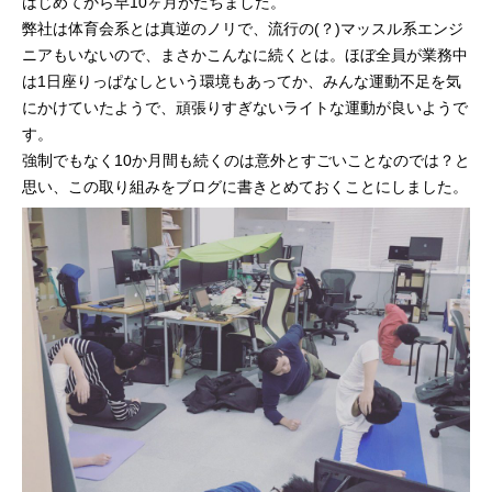
はじめてから早10ヶ月がたちました。
弊社は体育会系とは真逆のノリで、流行の(？)マッスル系エンジ
プログラマーの1週間
ニアもいないので、まさかこんなに続くとは。ほぼ全員が業務中
は1日座りっぱなしという環境もあってか、みんな運動不足を気
デザイナーの1週間
にかけていたようで、頑張りすぎないライトな運動が良いようで
す。
求人採用情報
強制でもなく10か月間も続くのは意外とすごいことなのでは？と
思い、この取り組みをブログに書きとめておくことにしました。
Webエンジニア・プログラマー
フロントエンドエンジニア
【正社員】Webデザイナー
【業務委託】Webデザイナー
Webディレクター
mmjテックブログ