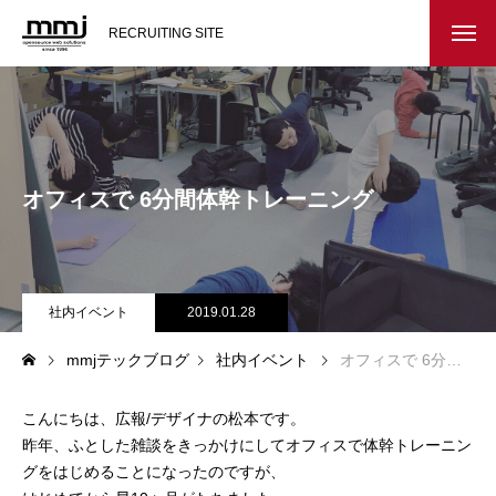
RECRUITING SITE
会社を知る
メッセージ
オフィスで 6分間体幹トレーニング
会社概要
インタビュー
社内イベント
2019.01.28
スタッフ紹介
mmjテックブログ
社内イベント
オフィスで 6分間体幹トレーニング
仕事を知る
こんにちは、広報/デザイナの松本です。
教務システム開発
昨年、ふとした雑談をきっかけにしてオフィスで体幹トレーニン
グをはじめることになったのですが、
不動産システム開発