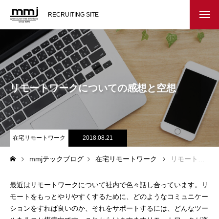
RECRUITING SITE
会社を知る
メッセージ
リモートワークについての感想と空想
会社概要
インタビュー
在宅リモートワーク
2018.08.21
スタッフ紹介
mmjテックブログ
在宅リモートワーク
リモートワークについての感想と空想
仕事を知る
最近はリモートワークについて社内で色々話し合っています。リ
教務システム開発
モートをもっとやりやすくするために、どのようなコミュニケー
ションをすれば良いのか、それをサポートするには、どんなツー
不動産システム開発