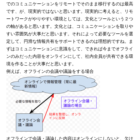
でのコミュニケーションをリモートでそのまま移行するのは最高
mmjコーポレートサイト
です、が、現実的ではないと思います。現実的に考えると、リモ
ートワークがやりやすい環境としては、文化とツールという２つ
の軸があると思います。文化とは、コミュニケーションを取りや
すい雰囲気が大事だと思います。それによって必要なツールを選
お問合せ
個人情報取扱い方針
サイトマップ
定して、円滑な情報共有をサポートできるのは理想的ですね。ま
ずはコミュニケーションに意識をして、できれば今までオフライ
ンのみだった内容をオンラインにして、社内全員が共有できる環
境を作ることが大事だと思います。
例えば、オフラインの会議や議論をする場合
オフラインで会議・議論した内容はオンラインにしないと、欠け