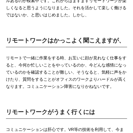
ルあるのか模索中です。これからはますますリモートワークが楽
しくなると思うようになりました。それを活かして楽しく働ける
プログラマーの1週間
ではないか、と思いはじめました。しかし、
デザイナーの1週間
リモートワークはかっこよく聞こえますが、
求人採用情報
Webエンジニア・プログラマー
リモートで一緒に作業をする時、お互いに顔が見れなく仕事をす
ると、今何か忙しいことをやっているのか、今どんな感情になっ
フロントエンドエンジニア
ているのかを確認することが難しい、そうなると、気軽に声をか
けたり、質問をすることがオフィスのワークよりハードルが高く
【正社員】Webデザイナー
なります。コミュニケーション障害になりかねないです。
【業務委託】Webデザイナー
リモートワークがうまく行くには
Webディレクター
mmjテックブログ
コミュニケーションは肝心です。VR等の技術を利用して、今ま