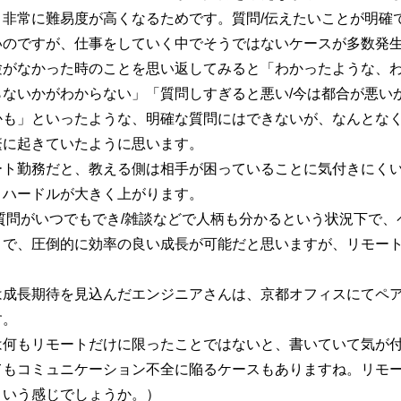
、非常に難易度が高くなるためです。質問/伝えたいことが明確
いのですが、仕事をしていく中でそうではないケースが多数発
験がなかった時のことを思い返してみると「わかったような、
らないかがわからない」「質問しすぎると悪い/今は都合が悪い
かも」といったような、明確な質問にはできないが、なんとな
繁に起きていたように思います。
ート勤務だと、教える側は相手が困っていることに気付きにく
とハードルが大きく上がります。
質問がいつでもでき/雑談などで人柄も分かるという状況下で、
とで、圧倒的に効率の良い成長が可能だと思いますが、リモー
は成長期待を見込んだエンジニアさんは、京都オフィスにてペ
す。
は何もリモートだけに限ったことではないと、書いていて気が
てもコミュニケーション不全に陥るケースもありますね。リモ
という感じでしょうか。）