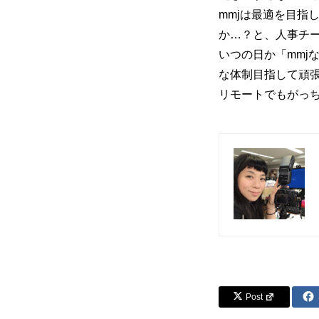
mmjは最適を目指
か…？と、人事チ
いつの日か「mmj
な体制目指して頑
リモートでもがっち
Post