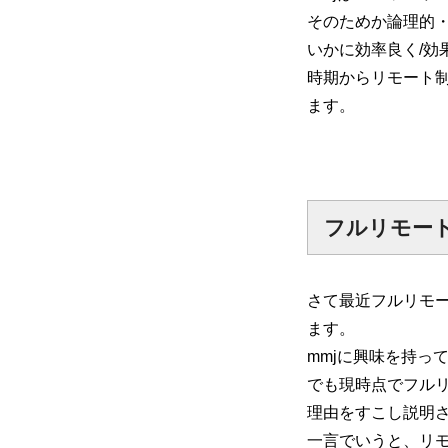
そのためか論理的
いかに効率良く/
時期からリモート制
ます。
フルリモー
さて最近フルリモー
ます。
mmjに興味を持っ
でも現時点でフル
理由をすこし説明
一言でいうと、リ