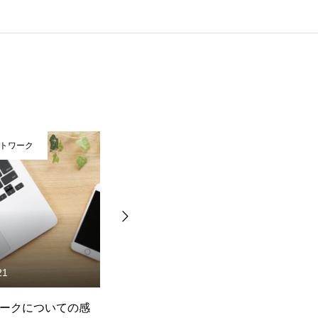
トワーク
在宅リモートワーク
21
2018.04.06
ークについての感
新米リモートワーカーのコミ
【