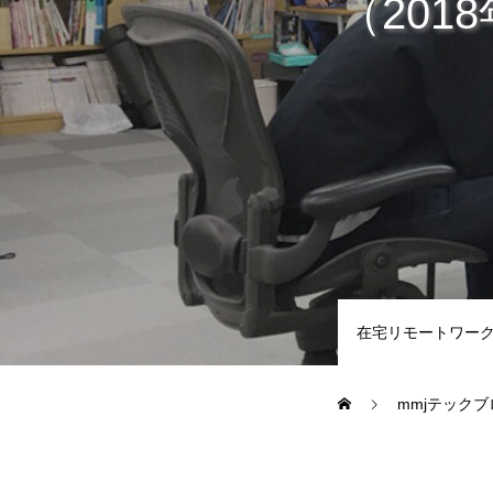
（201
教務システム開発
不動産システ
求人採用情報
Webエンジニア・プログラマー
フロントエン
在宅リモートワー
Webディレクター
mmjテックブ
mmjテックブログ