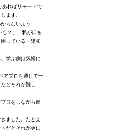
であればリモートで
生します。
わからないよう
かも？」「私が口を
く困っている・違和
い。学ぶ側は気軽に
ペアプロを通じて一
トだとそれが難し
アプロをしながら働
付きました。たとえ
ートだとそれが更に