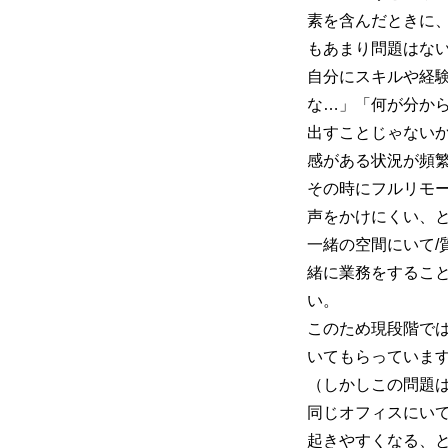
素を含んだときに
もあまり問題はな
自分にスキルや経
な…」「何が分か
出すことじゃない
感がある状況が頻
その時にフルリモ
声をかけにくい、
一緒の空間にいて/
緒に業務をするこ
い。
このため現段階で
いてもらっていま
（しかしこの問題
同じオフィスにい
起きやすくなる、