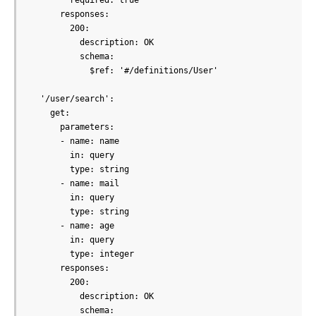
        required: true

      responses:

        200:

          description: OK

          schema:

            $ref: '#/definitions/User'

  '/user/search':

    get:

      parameters:

      - name: name

        in: query

        type: string

      - name: mail

        in: query

        type: string

      - name: age

        in: query

        type: integer

      responses:

        200:

          description: OK

          schema:
