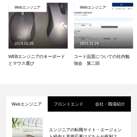
Webエンジニア
Webエンジニア
2019.02.26
2021.11.16
WEBエンジニアのキーボード
コード品質についての社内勉
とマウス選び
強会 第二回
Webエンジニア
フロントエンド
会社・職場紹介
エンジニアの転職サイト・エージェン
ト経由と直接応募はどちらが有利？