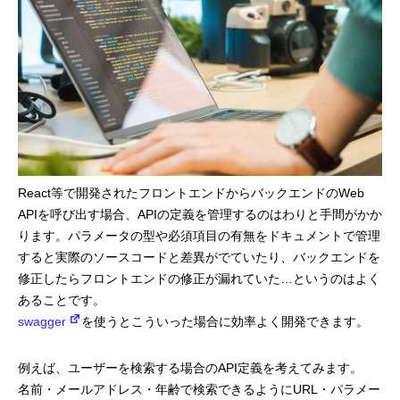
プログラマーの1週間
デザイナーの1週間
求人採用情報
Webエンジニア・プログラマー
React等で開発されたフロントエンドからバックエンドのWeb
フロントエンドエンジニア
APIを呼び出す場合、APIの定義を管理するのはわりと手間がかか
ります。パラメータの型や必須項目の有無をドキュメントで管理
【正社員】Webデザイナー
すると実際のソースコードと差異がでていたり、バックエンドを
修正したらフロントエンドの修正が漏れていた…というのはよく
【業務委託】Webデザイナー
あることです。
swagger
を使うとこういった場合に効率よく開発できます。
Webディレクター
例えば、ユーザーを検索する場合のAPI定義を考えてみます。
mmjテックブログ
名前・メールアドレス・年齢で検索できるようにURL・パラメー