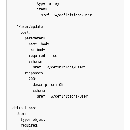
            type: array

            items:

              $ref: '#/definitions/User'

  '/user/update':

    post:

      parameters:

      - name: body

        in: body

        required: true

        schema:

          $ref: '#/definitions/User'

      responses:

        200:

          description: OK

          schema:

            $ref: '#/definitions/User'

definitions:

  User:

    type: object

    required:
