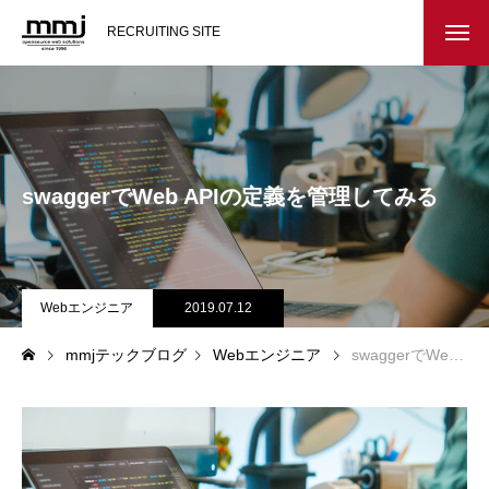
RECRUITING SITE
会社を知る
メッセージ
swaggerでWeb APIの定義を管理してみる
会社概要
インタビュー
Webエンジニア
2019.07.12
スタッフ紹介
mmjテックブログ
Webエンジニア
swaggerでWeb APIの定義を管理してみる
仕事を知る
教務システム開発
不動産システム開発