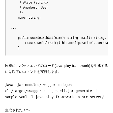
     * @type {string}

     * @memberof User

     */

    name: string;

...

    public userSearchGet(name?: string, mail?: string, age
        return DefaultApiFp(this.configuration).userSearch
    }
同様に、バックエンドのコード(java, play-framework)を生成する
には以下のコマンドを実行します。
java -jar modules/swagger-codegen-
cli/target/swagger-codegen-cli.jar generate -i
sample.yaml -l java-play-framework -o src-server/
生成された src-