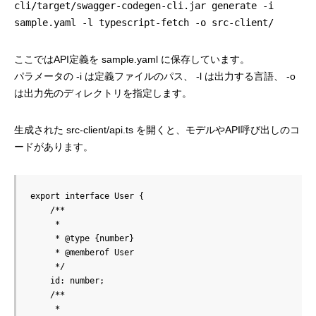
cli/target/swagger-codegen-cli.jar generate -i
sample.yaml -l typescript-fetch -o src-client/
ここではAPI定義を sample.yaml に保存しています。
パラメータの -i は定義ファイルのパス、 -l は出力する言語、 -o
は出力先のディレクトリを指定します。
生成された src-client/api.ts を開くと、モデルやAPI呼び出しのコ
ードがあります。
export interface User {

    /**

     * 

     * @type {number}

     * @memberof User

     */

    id: number;

    /**

     * 
