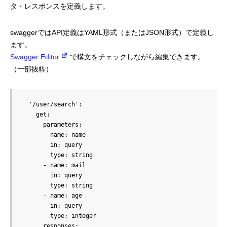
タ・レスポンスを定義します。
mmjコーポレートサイト
swaggerではAPI定義はYAML形式（またはJSON形式）で定義し
ます。
Swagger Editor
で構文をチェックしながら編集できます。
お問合せ
個人情報取扱い方針
サイトマップ
（一部抜粋）
  '/user/search':

    get:

      parameters:

      - name: name

        in: query

        type: string

      - name: mail

        in: query

        type: string

      - name: age

        in: query

        type: integer

      responses:
