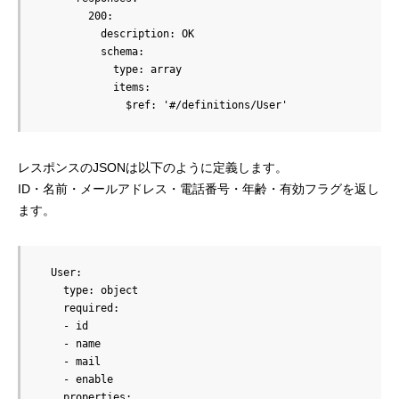
        200:

          description: OK

          schema:

            type: array

            items:

              $ref: '#/definitions/User'
レスポンスのJSONは以下のように定義します。
ID・名前・メールアドレス・電話番号・年齢・有効フラグを返し
ます。
  User:

    type: object

    required:

    - id

    - name

    - mail

    - enable

    properties:
