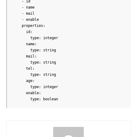
    - id

    - name

    - mail

    - enable

    properties:

      id:

        type: integer

      name:

        type: string

      mail:

        type: string

      tel:

        type: string

      age:

        type: integer

      enable:

        type: boolean