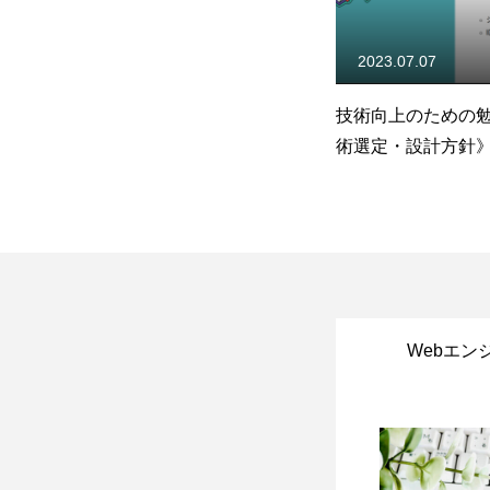
2023.07.07
2017.11.11
:
技術向上のための勉強会《技
モブプログラミン
術選定・設計方針》
みました
Webエン