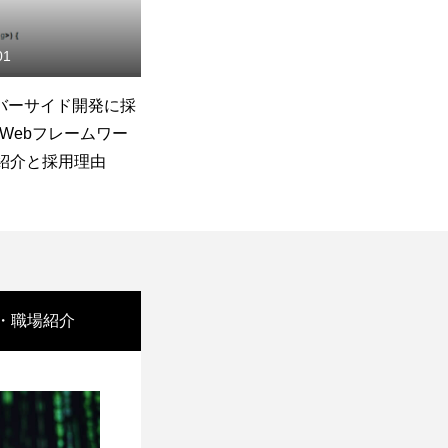
15
2017.10.30
Bエンジニアの一日
Deep learning勉強筆記4-自然
プ
言語処理のモデル紹介
写像
・職場紹介