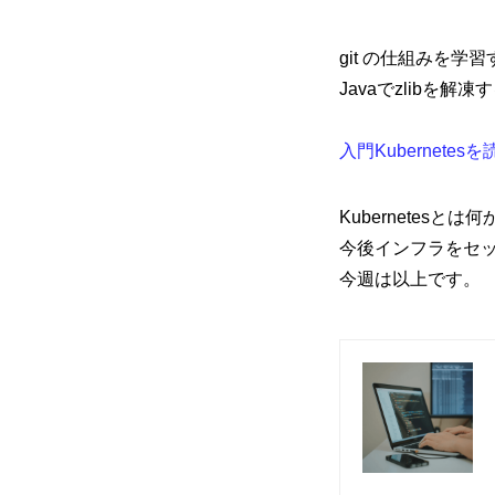
git の仕組みを学習する
Javaでzlibを解凍す
mmjコーポレートサイト
入門Kubernetes
Kubernetes
お問合せ
個人情報取扱
今後インフラをセ
今週は以上です。