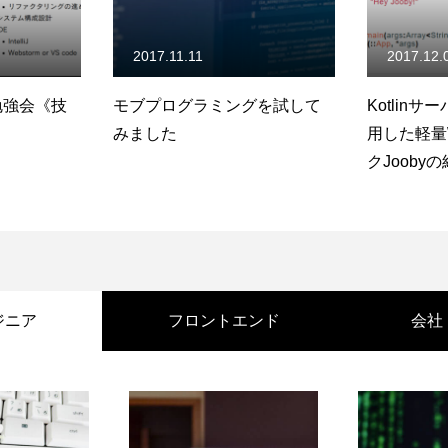
2017.12.01
2018.06.
グを試して
Kotlinサーバーサイド開発に採
新参者WE
用した軽量Webフレームワー
クJoobyの紹介と採用理由
ジニア
フロントエンド
会社