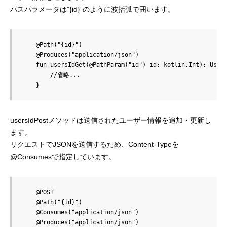
パスパラメータは”{id}”のように波括弧で囲います。
    @Path("{id}")

    @Produces("application/json")

    fun usersIdGet(@PathParam("id") id: kotlin.Int): User 
        //省略...

usersIdPostメソッドは送信されたユーザー情報を追加・更新し
ます。
リクエストでJSONを送信するため、Content-Typeを
@Consumesで指定しています。
    @POST

    @Path("{id}")

    @Consumes("application/json")

    @Produces("application/json")
