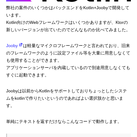
弊社の案件のいくつかはバックエンドをKotlin+Joobyで開発して
プログラマーの1週間
います。
Kotlin向けのWebフレームワークはいくつかありますが、Ktorの
デザイナーの1週間
新しいバージョンが出ていたのでどんなものか比べてみました。
求人採用情報
Jooby
は軽量なマイクロフレームワークと言われており、旧来
のフレームワークのように設定ファイル等を大量に用意しなくて
Webエンジニア・プログラマー
も使用することができます。
アプリケーションサーバを内蔵しているので別途用意しなくても
フロントエンドエンジニア
すぐに起動できます。
【正社員】Webデザイナー
Joobyは以前からKotlinをサポートしておりちょっとしたシステ
ムをkotlinで作りたいというのであればよい選択肢かと思いま
【業務委託】Webデザイナー
す。
Webディレクター
単純にテキストを返すだけならこんなコードで動作します。
mmjテックブログ