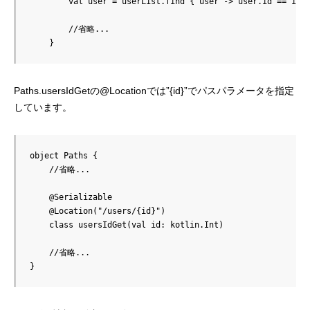
        val user = userList.find { user -> user.id == it.i
        //省略...

Paths.usersIdGetの@Locationでは”{id}”でパスパラメータを指定
しています。
object Paths {

    //省略...

    @Serializable

    @Location("/users/{id}")

    class usersIdGet(val id: kotlin.Int)

    //省略...
