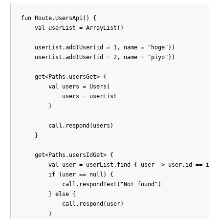
fun Route.UsersApi() {

    val userList = ArrayList()

    userList.add(User(id = 1, name = "hoge"))

    userList.add(User(id = 2, name = "piyo"))

    get<Paths.usersGet> {

        val users = Users(

            users = userList

        )

        call.respond(users)

    }

    get<Paths.usersIdGet> {

        val user = userList.find { user -> user.id == it.i
        if (user == null) {

            call.respondText("Not found")

        } else {

            call.respond(user)

        }
