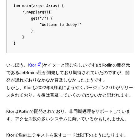
fun main(args: Array) {

mmjコーポレートサイト
    runApp(args){

        get("/") {

            "Welcome to Jooby!"

        }

    }

お問合せ
個人情報取扱い方針
サイトマップ
いっぽう、
Ktor
(ケイターと読むらしいです)はKotlinの開発元
であるJetBrains社が開発しており期待されていたのですが、開
発が遅れておりなかなか普及しなかったようです。
しかし、Ktorも2022年4月頃にようやくバージョン2.0.0がリリー
スされており、今後は普及していくのではないかと思われます。
KtorはKotlinで開発されており、非同期処理をサポートしていま
す。アクセス数の多いシステムに向いているかもしれません。
Ktorで単純にテキストを返すコードは以下のようになります。