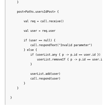
    }

    post<Paths.usersIdPost> {

        val req = call.receive()

        val user = req.user

        if (user == null) {

            call.respondText("Invalid parameter")

        } else {

            if (userList.any { p -> p.id == user.id }) {

                userList.removeIf { p -> p.id == user.id }
            }

            userList.add(user)

            call.respond(user)

        }

    }
