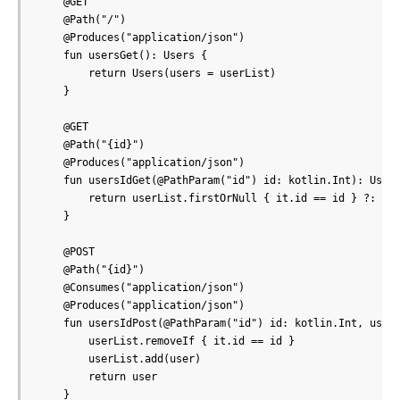
    @GET

    @Path("/")

    @Produces("application/json")

    fun usersGet(): Users {

        return Users(users = userList)

    }

    @GET

    @Path("{id}")

    @Produces("application/json")

    fun usersIdGet(@PathParam("id") id: kotlin.Int): User 
        return userList.firstOrNull { it.id == id } ?: thr
    }

    @POST

    @Path("{id}")

    @Consumes("application/json")

    @Produces("application/json")

    fun usersIdPost(@PathParam("id") id: kotlin.Int, user:
        userList.removeIf { it.id == id }

        userList.add(user)

        return user

    }
