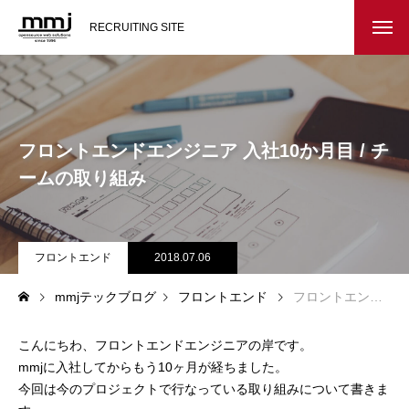
RECRUITING SITE
会社を知る
メッセージ
フロントエンドエンジニア 入社10か月目 / チ
会社概要
ームの取り組み
インタビュー
フロントエンド
2018.07.06
スタッフ紹介
mmjテックブログ
フロントエンド
フロントエンドエンジニア 入社10か月目 / チームの取り組み
仕事を知る
こんにちわ、フロントエンドエンジニアの岸です。
教務システム開発
mmjに入社してからもう10ヶ月が経ちました。
今回は今のプロジェクトで行なっている取り組みについて書きま
不動産システム開発