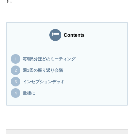
す。
プログラマーの1週間
デザイナーの1週間
Contents
求人採用情報
Webエンジニア・プログラマー
毎朝5分ほどのミーティング
フロントエンドエンジニア
週1回の振り返り会議
インセプションデッキ
【正社員】Webデザイナー
最後に
【業務委託】Webデザイナー
Webディレクター
mmjテックブログ