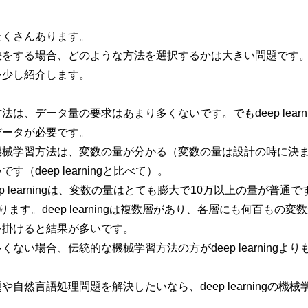
たくさんあります。
決をする場合、どのような方法を選択するかは大きい問題です
を少し紹介します。
は、データ量の要求はあまり多くないです。でもdeep learn
データが必要です。
い方針
サイトマップ
機械学習方法は、変数の量が分かる（変数の量は設計の時に決
（deep learningと比べて）。
p learningは、変数の量はとても膨大で10万以上の量が普通で
にあります。deep learningは複数層があり、各層にも何百もの
を掛けると結果が多いです。
ない場合、伝統的な機械学習方法の方がdeep learningよ
自然言語処理問題を解決したいなら、deep learningの機