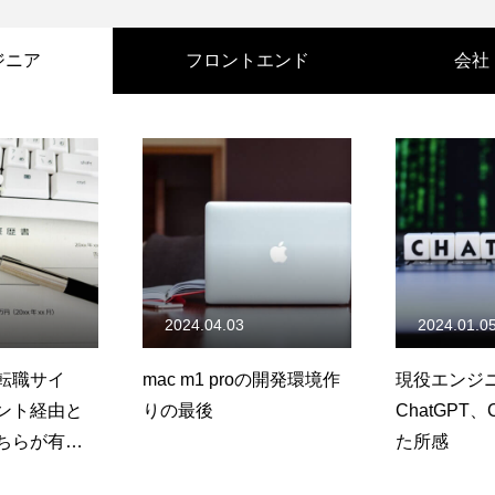
ジニア
フロントエンド
会社
2024.04.03
2024.01.0
転職サイ
mac m1 proの開発環境作
現役エンジ
ント経由と
りの最後
ChatGPT、
ちらが有
た所感