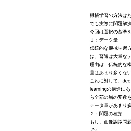
機械学習の方法は
でも実際に問題解
mmjコーポレートサイト
今回は選択の基準
１：データ量
伝統的な機械学習方法
は、普通は大量な
お問合せ
個人情報取扱
理由は、伝統的な
量はあまり多くないです
これに対して、dee
learningの構造
ら全部の層の変数
データ量があまり多く
２：問題の種類
もし、画像認識問題や
です。