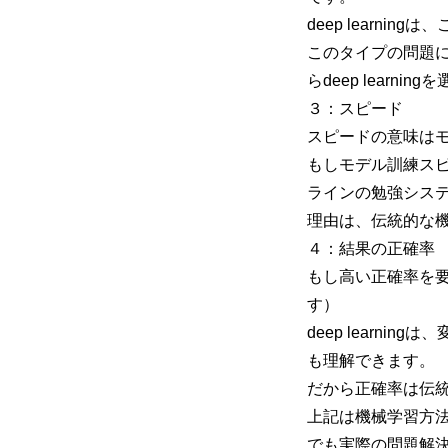
deep learn
このタイプの問題
らdeep learni
３：スピード
スピードの意味は
もしモデル訓練ス
ラインの勉強シス
理由は、伝統的な
４：結果の正確率
もし高い正確率を要求
す）
deep learn
も理解できます。
だから正確率は伝
上記は機械学習方
でも実際の問題解