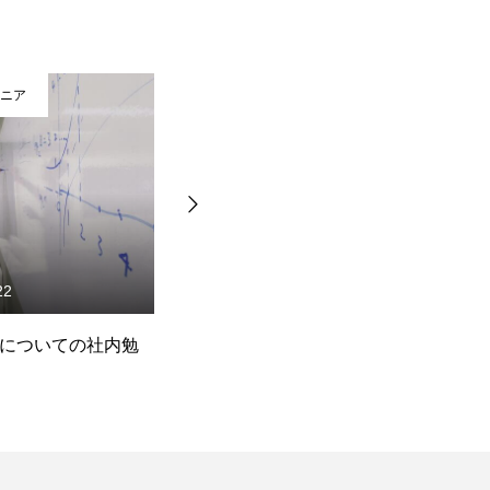
ジニア
Webエンジニア
15
2017.08.09
ング要素の言語化:
個人的で技術的な話：使って
現
on)
いるエディタや言語
C