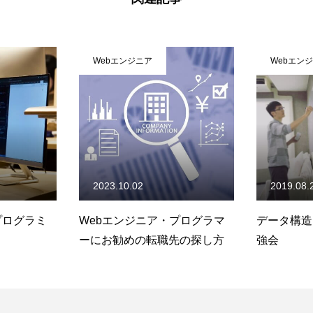
Webエンジニア
Webエン
2019.08.22
2021.09.
プログラマ
データ構造についての社内勉
プログラミ
先の探し方
強会
反復(iterati