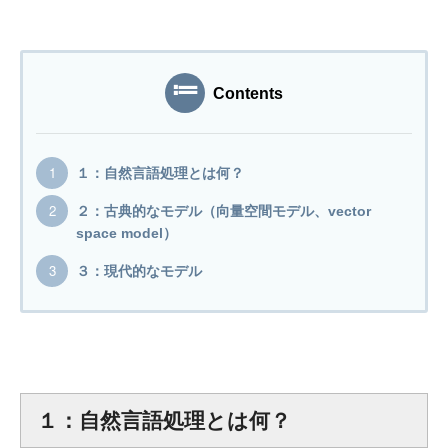
プログラマーの1週間
デザイナーの1週間
Contents
求人採用情報
１：自然言語処理とは何？
Webエンジニア・プログラマー
２：古典的なモデル（向量空間モデル、vector
space model）
フロントエンドエンジニア
３：現代的なモデル
【正社員】Webデザイナー
【業務委託】Webデザイナー
Webディレクター
１：自然言語処理とは何？
mmjテックブログ