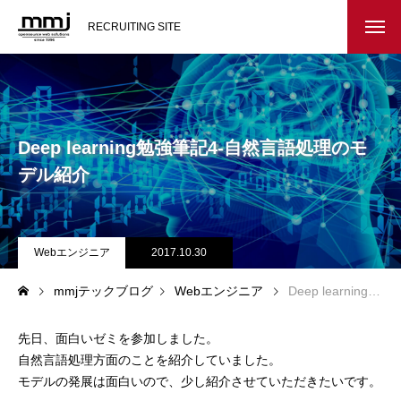
RECRUITING SITE
会社を知る
メッセージ
Deep learning勉強筆記4-自然言語処理のモ
会社概要
デル紹介
インタビュー
Webエンジニア
2017.10.30
スタッフ紹介
mmjテックブログ
Webエンジニア
Deep learning勉強筆記4-自然言語処理のモデル紹介
仕事を知る
先日、面白いゼミを参加しました。
教務システム開発
自然言語処理方面のことを紹介していました。
モデルの発展は面白いので、少し紹介させていただきたいです。
不動産システム開発