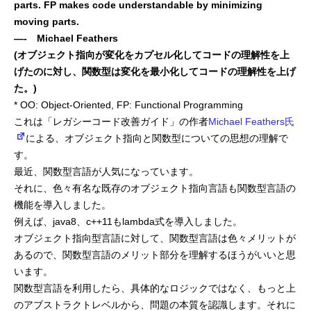
parts. FP makes code understandable by minimizing
moving parts.
mmjコーポレートサイト
—- Michael Feathers
(オブジェクト指向が変化をカプセル化してコードの理解性を上
げたのに対し、関数型は変化を最小化してコードの理解性を上げ
た。)
お問合せ
個人情報取扱い方針
サイトマップ
* OO: Object-Oriented, FP: Functional Programming
これは「レガシーコード改善ガイド」の作者
Michael Feathers氏
による、オブジェクト指向と関数型についての思想の理解で
す。
最近、関数型言語が人気になっています。
それに、色々有名な既存のオブジェクト指向言語も関数型言語の
機能を導入しました。
例えば、java8、c++11もlambda式を導入しました。
オブジェクト指向型言語に対して、関数型言語は色々メリットが
あるので、関数型言語のメリット部分を理解するほうがいいと思
います。
関数型言語を利用したら、具体的なロジックではなく、もっと上
のアブストラクトレベルから、問題の本質を認識します。それに