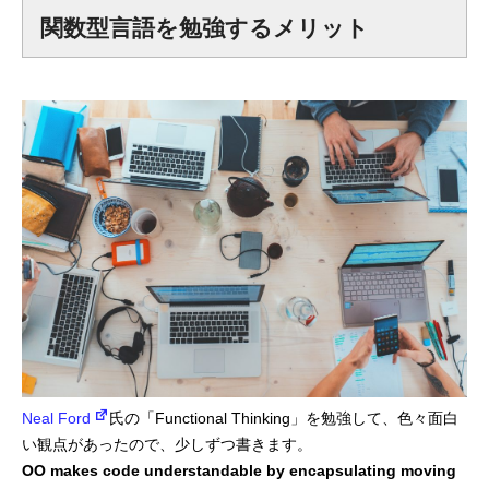
関数型言語を勉強するメリット
プログラマーの1週間
デザイナーの1週間
求人採用情報
Webエンジニア・プログラマー
フロントエンドエンジニア
【正社員】Webデザイナー
【業務委託】Webデザイナー
Neal Ford
氏の「Functional Thinking」を勉強して、色々面白
Webディレクター
い観点があったので、少しずつ書きます。
OO makes code understandable by encapsulating moving
mmjテックブログ