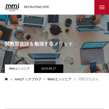
RECRUITING SITE
会社を知る
メッセージ
関数型言語を勉強するメリット
会社概要
インタビュー
Webエンジニア
2019.06.27
スタッフ紹介
mmjテックブログ
Webエンジニア
関数型言語を勉強するメリット
仕事を知る
教務システム開発
不動産システム開発