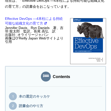
現在は、「Effective DevOps ―4本柱による持続可能な組織文化
の育て方」の読書会をおこなっています。
プログラマーの1週間
Effective DevOps ―4本柱による持続
デザイナーの1週間
可能な組織文化の育て方
Jennifer Davis、Ryn Daniels 著、吉
羽 龍太郎 監訳、長尾 高弘 訳
求人採用情報
出版社: オライリージャパン
画像はO’Reilly Japan Webサイトより
引用
Webエンジニア・プログラマー
フロントエンドエンジニア
【正社員】Webデザイナー
Contents
【業務委託】Webデザイナー
Webディレクター
本の選定のキッカケ
読書会のやり方
mmjテックブログ