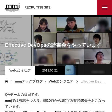
RECRUITING SITE
会社を知る
メッセージ
Effective DevOpsの読書会をやっています
会社概要
インタビュー
Webエンジニア
2018.06.21
スタッフ紹介
mmjテックブログ
Webエンジニア
Effective DevOpsの読書会をやっています
仕事を知る
QAチームの福田です。
教務システム開発
mmjでは有志をつのり、朝10時から1時間程度読書会をおこなっ
ています。
不動産システム開発