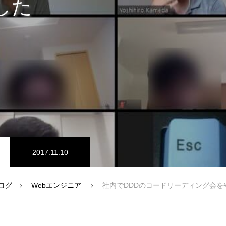
した
ム開発
プログラマーの1週間
ドエンジニア
【正社員】Webデザイナー
2017.11.10
ログ
Webエンジニア
社内でDDDのコードリーディング会を