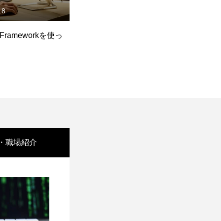
02
2018.03.20
xがReactやめて50%高
Deep learning勉強筆記7
監
う記事が話題なの
S
tのそもそもの嬉しさを
・職場紹介