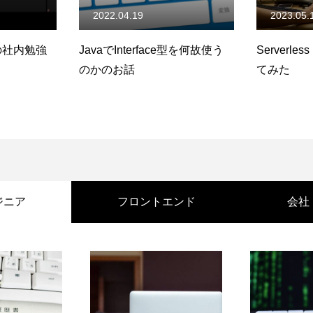
2023.05.18
2017.11.
e型を何故使う
Serverless Frameworkを使っ
「Netfli
てみた
速化」とい
でReac
語ります
ジニア
フロントエンド
会社