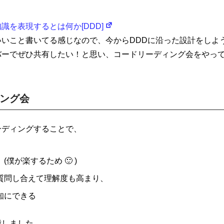
識を表現するとは何か[DDD]
いいこと書いてる感じなので、今からDDDに沿った設計をしよ
バーでぜひ共有したい！と思い、コードリーディング会をやっ
ング会
い方針
サイトマップ
ーディングすることで、
僕が楽するため 🙂 )
質問し合えて理解度も高まり、
知にできる
指しました。