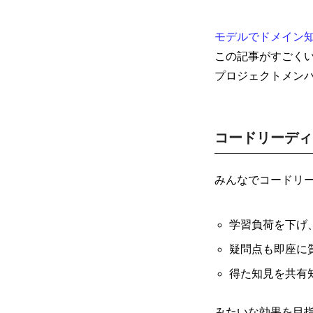
モデルでドメイン知
この記事がすごく
mmjコーポレートサイト
プロジェクトメン
コードリーディ
お問合せ
個人情報取扱
みんなでコードリ
学習負荷を下げ、(
疑問点も即座に
得た知見を共有
みたいな効果を目