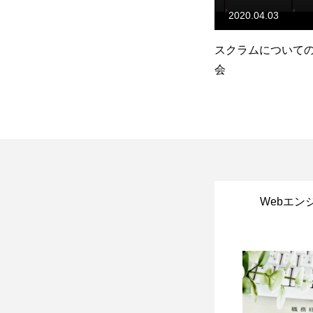
2020.04.03
2022.04.19
スクラムについての社内勉強
JavaでInterfac
会
のかのお話
Webエン