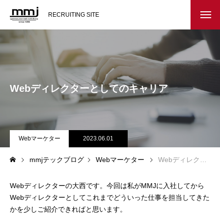
RECRUITING SITE
会社を知る
メッセージ
Webディレクターとしてのキャリア
会社概要
インタビュー
Webマーケター
2023.06.01
スタッフ紹介
mmjテックブログ
Webマーケター
Webディレクターとしてのキャリア
仕事を知る
Webディレクターの大西です。今回は私がMMJに入社してから
教務システム開発
Webディレクターとしてこれまでどういった仕事を担当してきた
かを少しご紹介できればと思います。
不動産システム開発