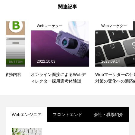
関連記事
Webマーケター
Webマーケター
2022.10.03
2023.09.14
オンライン面接によるWebデ
Webマーケターの仕事～SEO
ィレクター採用選考体験談
対策の変化への適応編
Webエンジニア
フロントエンド
会社・職場紹介