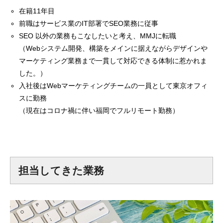
在籍11年目
mmjコーポレートサイト
前職はサービス業のIT部署でSEO業務に従事
SEO 以外の業務もこなしたいと考え、MMJに転職
（Webシステム開発、構築をメインに据えながらデザインや
マーケティング業務まで一貫して対応できる体制に惹かれま
お問合せ
個人情報取扱い方針
サイトマップ
した。）
入社後はWebマーケティングチームの一員として東京オフィ
スに勤務
（現在はコロナ禍に伴い福岡でフルリモート勤務）
担当してきた業務