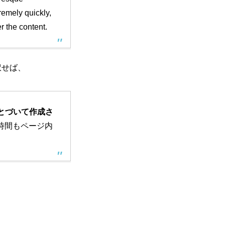
tremely quickly,
er the content.
訳せば、
とづいて作成さ
時間もページ内