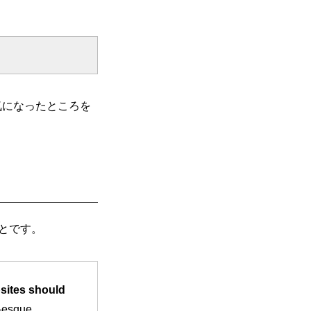
気になったところを
とです。
sites should
P-esque