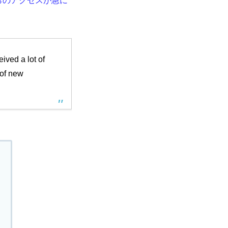
本からのアクセスが急に
ived a lot of
 of new