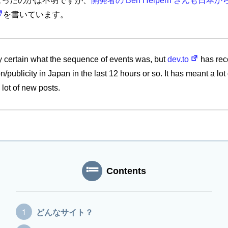
ズったのかは不明ですが、
開発者の Ben Helpern さんも日
を書いています。
ly certain what the sequence of events was, but
dev.to
has rece
on/publicity in Japan in the last 12 hours or so. It has meant a lot
lot of new posts.
Contents
どんなサイト？