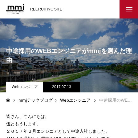
RECRUITING SITE
会社を知る
メッセージ
中途採用のWEBエンジニアがmmjを選んだ理
会社概要
由
インタビュー
Webエンジニア
2017.07.13
スタッフ紹介
mmjテックブログ
Webエンジニア
中途採用のWEBエンジニアがmmjを選んだ理由
仕事を知る
皆さん、こんにちは。
教務システム開発
伍ともうします。
２０１７年２月エンジニアとして中途入社しました。
不動産システム開発