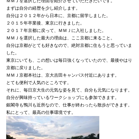
ＭＭＪを選択した理由を紹介させていただきたいです。
まずは自分の経歴を少し紹介します。
プログラマーの1週間
自分は２０１２年から日本に、京都に留学しました。
２０１５年卒業後、東京に行きました。
デザイナーの1週間
２０１７年京都に戻って、ＭＭＪに入社しました。
ＭＭＪを選択した最大の理由は、ここ京都に来ること。
求人採用情報
自分は京都がとても好きなので、絶対京都に住もうと思っていま
した。
Webエンジニア・プログラマー
東京にいても、この想いは毎日強くなっていたので、最後やはり
京都に戻りました。
フロントエンドエンジニア
ＭＭＪ京都本社は、京大吉田キャンパス付近にあります。
とても便利で人気のところです。
【正社員】Webデザイナー
それに、毎日京大生の元気な姿を見て、自分も元気になります。
自分が興味持っているワークショップにも参加できます。
【業務委託】Webデザイナー
銀閣寺も鴨川も近所なので、仕事が終わったら散歩ができます。
私にとって、最高の仕事環境です。
Webディレクター
mmjテックブログ