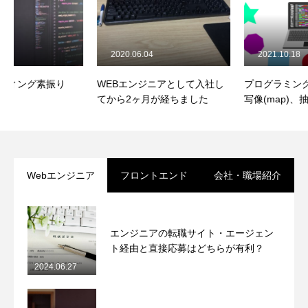
2020.06.04
2021.10.18
WEBエンジニアとして入社し
プログラミング要素の言語化:
てから2ヶ月が経ちました
写像(map)、抽出(filter)
Webエンジニア
フロントエンド
会社・職場紹介
エンジニアの転職サイト・エージェン
ト経由と直接応募はどちらが有利？
2024.06.27