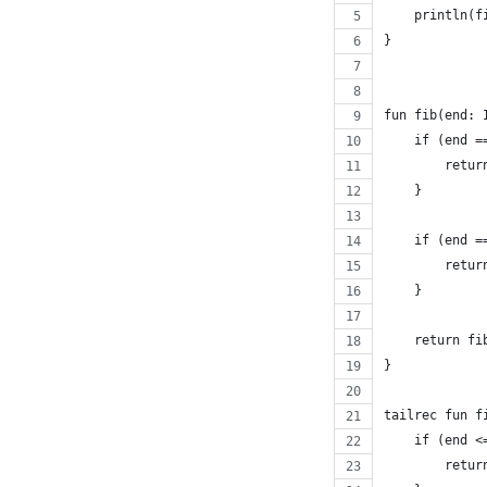
    println(f
}
fun fib(end: 
    if (end =
        retur
    }
    if (end =
        retur
    }
    return fi
}
tailrec fun f
    if (end <
        retur