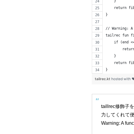
    }
    return fi
}
// Warning: A
tailrec fun f
    if (end <
        retur
    }
    return fi
}
tailrec.kt
hosted with 
taillre
力してくれて
Warning: A funct