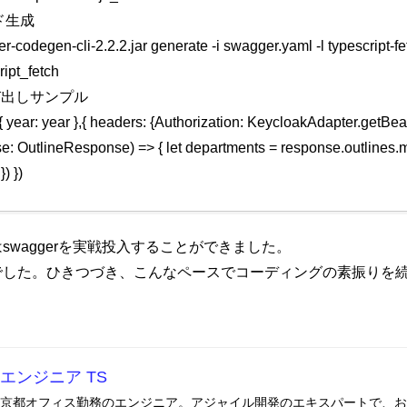
ード生成
r-codegen-cli-2.2.2.jar generate -i swagger.yaml -l typescript-fe
ipt_fetch
の呼び出しサンプル
{ year: year },{ headers: {Authorization: KeycloakAdapter.getBea
se: OutlineResponse) => { let departments = response.outlines.m
) })
swaggerを実戦投入することができました。
でした。ひきつづき、こんなペースでコーディングの素振りを
エンジニア TS
京都オフィス勤務のエンジニア。アジャイル開発のエキスパートで、お