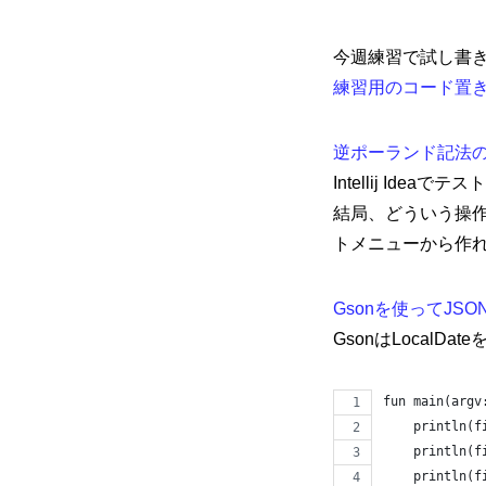
今週練習で試し書
練習用のコード置
mmjコーポレートサイト
逆ポーランド記法の
Intellij Id
結局、どういう操作で
お問合せ
個人情報取扱
トメニューから作
Gsonを使ってJ
GsonはLocal
fun main(argv
    println(f
    println(f
    println(f