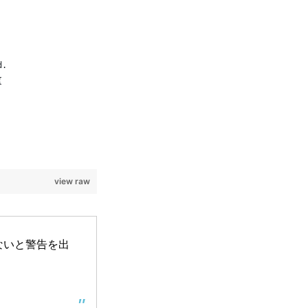
d.
{
view raw
てないと警告を出