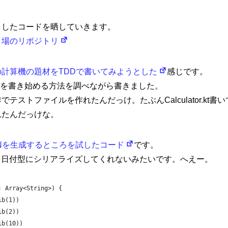
きしたコードを晒していきます。
き場のリポジトリ
計算機の題材をTDDで書いてみようとした
感じです。
eaでテストを書き始める方法を調べながら書きました。
テストファイルを作れたんだっけ。たぶんCalculator.kt
い方針
サイトマップ
れたんだっけな。
SONを生成するところを試したコード
です。
Dateを日付型にシリアライズしてくれないみたいです。へえー。
: Array<String>) {
ib(1))
ib(2))
ib(10))