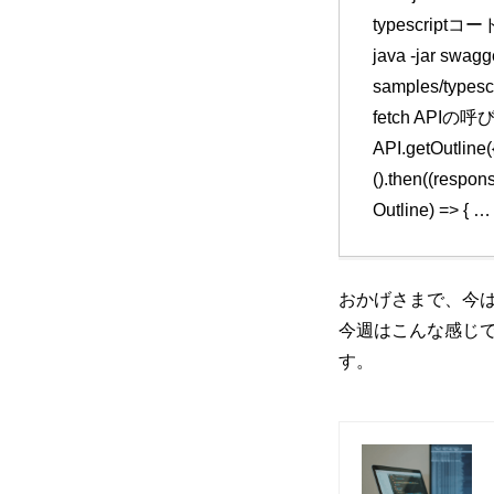
typescriptコ
java -jar swagge
samples/typescr
fetch API
API.getOutline(
().then((respon
Outline) => { … }
おかげさまで、今は
今週はこんな感じ
す。