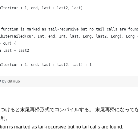
bIter(cur + 1, end, last + last2, last)
 function is marked as tail-recursive but no tail calls are foun
ibIterFailed(cur: Int, end: Int, last: Long, last2: Long): Long 
= cur) {
n last + last2
bIter(cur + 1, end, last + last2, last) + 1
❤ by
GitHub
c修飾子をつけると末尾再帰形式でコンパイルする。 末尾再帰になっ
便利。
ion is marked as tail-recursive but no tail calls are found.