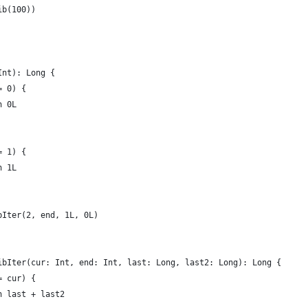
ib(100))
Int): Long {
= 0) {
n 0L
= 1) {
n 1L
bIter(2, end, 1L, 0L)
ibIter(cur: Int, end: Int, last: Long, last2: Long): Long {
= cur) {
n last + last2