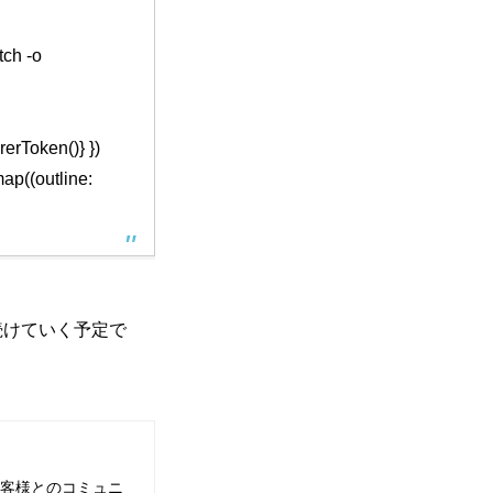
tch -o
rerToken()} })
ap((outline:
続けていく予定で
客様とのコミュニ