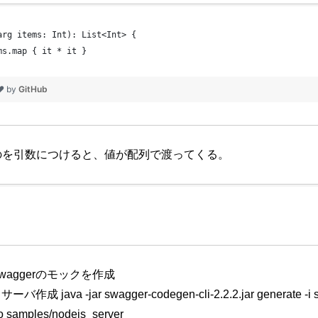
arg items: Int): List<Int> {
ms.map { it * it }
 ❤ by
GitHub
というのを引数につけると、値が配列で渡ってくる。
swaggerのモックを作成
作成 java -jar swagger-codegen-cli-2.2.2.jar generate -i s
-o samples/nodejs_server