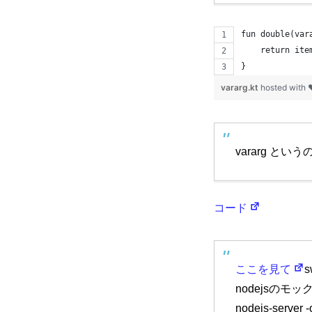
fun double(var
    return ite
}
vararg.kt
hosted with
vararg 
コード
ここを見て
nodejsのモックサーバ
nodejs-server 