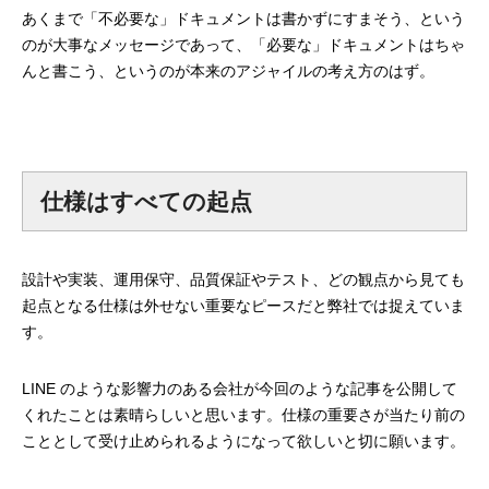
あくまで「不必要な」ドキュメントは書かずにすまそう、という
mmjコーポレートサイト
のが大事なメッセージであって、「必要な」ドキュメントはちゃ
んと書こう、というのが本来のアジャイルの考え方のはず。
お問合せ
個人情報取扱い方針
サイトマップ
仕様はすべての起点
設計や実装、運用保守、品質保証やテスト、どの観点から見ても
起点となる仕様は外せない重要なピースだと弊社では捉えていま
す。
LINE のような影響力のある会社が今回のような記事を公開して
くれたことは素晴らしいと思います。仕様の重要さが当たり前の
こととして受け止められるようになって欲しいと切に願います。