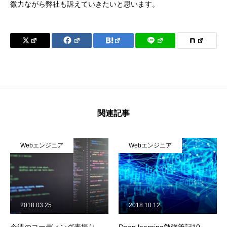
微力ながら弊社も訴えていきたいと思います。
関連記事
Webエンジニア
Webエンジニア
We
018.03.25
2018.10.12
2017