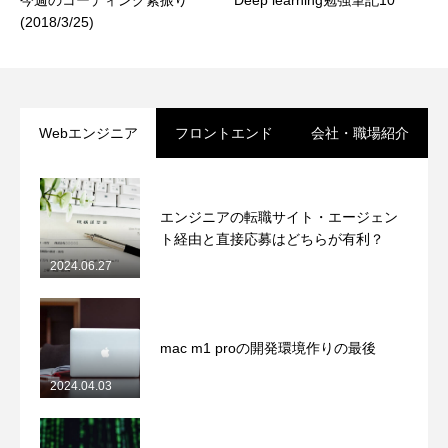
週のコーディング素振り
Deep learning勉強筆記10
Intel
8/3/25)
ット
Webエンジニア
フロントエンド
会社・職場紹介
エンジニアの転職サイト・エージェン
ト経由と直接応募はどちらが有利？
2024.06.27
mac m1 proの開発環境作りの最後
2024.04.03