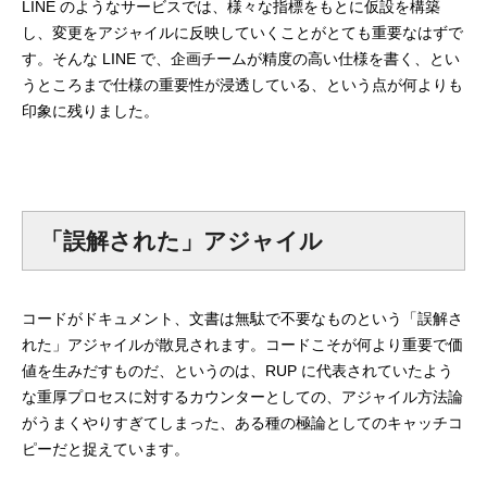
LINE のようなサービスでは、様々な指標をもとに仮設を構築
し、変更をアジャイルに反映していくことがとても重要なはずで
プログラマーの1週間
す。そんな LINE で、企画チームが精度の高い仕様を書く、とい
うところまで仕様の重要性が浸透している、という点が何よりも
デザイナーの1週間
印象に残りました。
求人採用情報
Webエンジニア・プログラマー
「誤解された」アジャイル
フロントエンドエンジニア
【正社員】Webデザイナー
コードがドキュメント、文書は無駄で不要なものという「誤解さ
れた」アジャイルが散見されます。コードこそが何より重要で価
【業務委託】Webデザイナー
値を生みだすものだ、というのは、RUP に代表されていたよう
な重厚プロセスに対するカウンターとしての、アジャイル方法論
Webディレクター
がうまくやりすぎてしまった、ある種の極論としてのキャッチコ
ピーだと捉えています。
mmjテックブログ