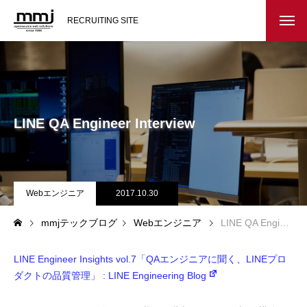
RECRUITING SITE
会社を知る
メッセージ
LINE QA Engineer Interview
会社概要
インタビュー
Webエンジニア
2017.10.30
スタッフ紹介
mmjテックブログ
Webエンジニア
LINE QA Engineer Interview
仕事を知る
LINE Engineer Insights vol.7「QAエンジニアに聞く、LINEプロ
教務システム開発
ダクトの品質管理」 : LINE Engineering Blog
不動産システム開発