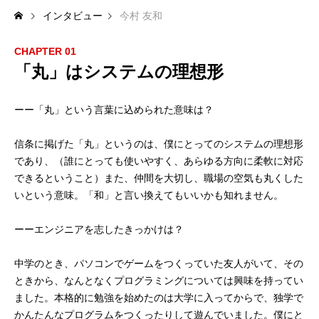
インタビュー
今村 友和
プログラマーの1週間
CHAPTER 01
デザイナーの1週間
「丸」はシステムの理想形
求人採用情報
ーー「丸」という言葉に込められた意味は？
Webエンジニア・プログラマー
信条に掲げた「丸」というのは、僕にとってのシステムの理想形
であり、（誰にとっても使いやすく、あらゆる方向に柔軟に対応
フロントエンドエンジニア
できるということ）また、仲間を大切し、職場の空気も丸くした
いという意味。「和」と言い換えてもいいかも知れません。
【正社員】Webデザイナー
ーーエンジニアを志したきっかけは？
【業務委託】Webデザイナー
中学のとき、パソコンでゲームをつくっていた友人がいて、その
Webディレクター
ときから、なんとなくプログラミングについては興味を持ってい
ました。本格的に勉強を始めたのは大学に入ってからで、独学で
mmjテックブログ
かんたんなプログラムをつくったりして遊んでいました。僕にと