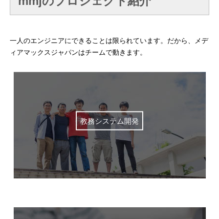
mmjのプロジェクト紹介
プログラマーの1週間
一人のエンジニアにできることは限られています。だから、メデ
デザイナーの1週間
ィアマックスジャパンはチームで動きます。
求人採用情報
Webエンジニア・プログラマー
フロントエンドエンジニア
教務システム開発
【正社員】Webデザイナー
【業務委託】Webデザイナー
Webディレクター
mmjテックブログ